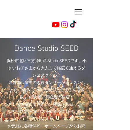
​Dance Studio SEED
浜松市北区三方原町のStudioSEEDです。
小
さいお子さまから大人まで幅広く通えるダ
ンススクール。
東京で活躍中の現役ダンサーがレッスンし
ます。
実際にCMに出演した生徒さんも多
数。 経験者・初心者大歓迎！
ダンスを始めてみたい、興味がある、レベ
ルアップに！
ダンスを始めるには今がチャ
ンス！
お気軽に各種SNS・ホームページからお問